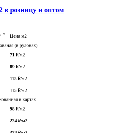
2 в розницу и оптом
, м
Цена м2
ованая (в рулонах)
71
₽/м2
89
₽/м2
115
₽/м2
115
₽/м2
кованная в картах
98
₽/м2
224
₽/м2
374
₽/м2