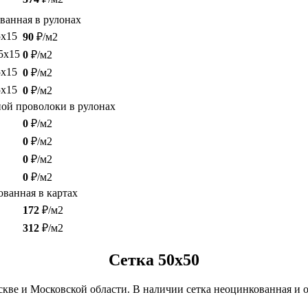
ванная в рулонах
5х15
90
₽/м2
,5х15
0
₽/м2
5х15
0
₽/м2
5х15
0
₽/м2
ной проволоки в рулонах
0
₽/м2
0
₽/м2
0
₽/м2
0
₽/м2
ованная в картах
172
₽/м2
312
₽/м2
Сетка 50х50
скве и Московской области. В наличии сетка неоцинкованная и 