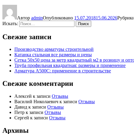
Автор
admin
Опубликовано
15.07.2018
15.06.2026
Рубрик
Искать:
Поиск
Свежие записи
Производство арматуры строительной
Катанка стальная все размеры и цены
Сетка 50х50 цена за метр квадратный м2 в розницу и опт
Труба профильная квадратная: размеры и применение
Арматура А500С: применение в строительстве
Свежие комментарии
Алексей
к записи
Отзывы
Василий Николаевич
к записи
Отзывы
Давид
к записи
Отзывы
Петр
к записи
Отзывы
Сергей
к записи
Отзывы
Архивы